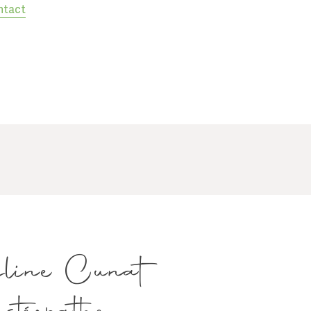
ntact
line Cunat