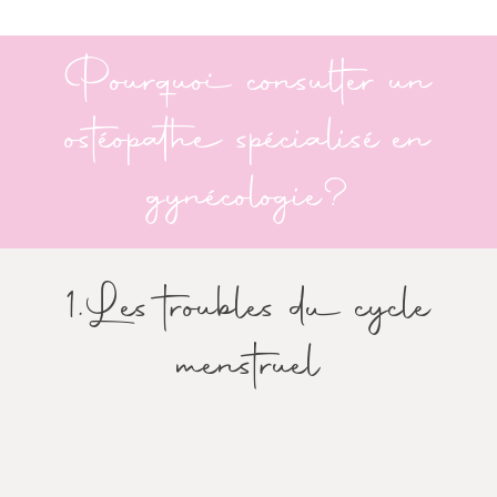
Pourquoi consulter un
ostéopathe spécialisé en
gynécologie?
1.Les troubles du cycle
menstruel