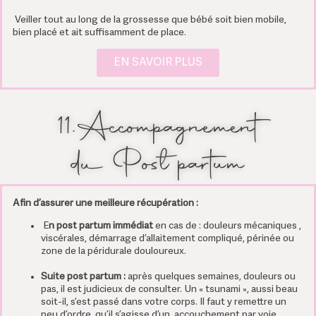
Veiller tout au long de la grossesse que bébé soit bien mobile,
bien placé et ait suffisamment de place.
EN SAVOIR PLUS
11.Accompagnement
du Post partum
Afin d’assurer une
meilleure récupération :
E
n post partum immédiat
en cas de
:
douleurs
mécaniques ,
viscérales, démarrage d’allaitement compliqué, périnée ou
zone de la péridurale douloureux.
Suite post partum :
après quelques semaines, douleurs ou
pas, il est judicieux de consulter. Un « tsunami », aussi beau
soit-il, s’est passé dans votre corps. Il faut y remettre un
peu d’ordre, qu’il s’agisse d’un accouchement par voie