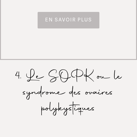
EN SAVOIR PLUS
4. Le SOPK ou le
syndrome des ovaires
polykystiques